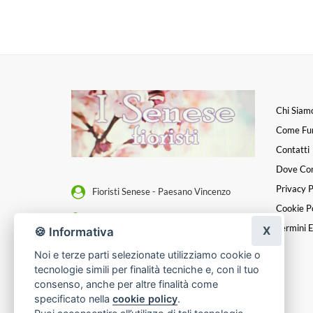
Chi Siam
Come Fu
Contatti
Dove Co
Privacy P
Fioristi Senese - Paesano Vincenzo
Cookie Po
Via Cavalleggeri D'Aosta, 3, 80124 -
Termini E
X
Napoli (Napoli)
🍪 Informativa
Noi e terze parti selezionate utilizziamo cookie o
3663564216
tecnologie simili per finalità tecniche e, con il tuo
[email protected]
consenso, anche per altre finalità come
specificato nella
cookie policy
.
P. IVA 07183841217