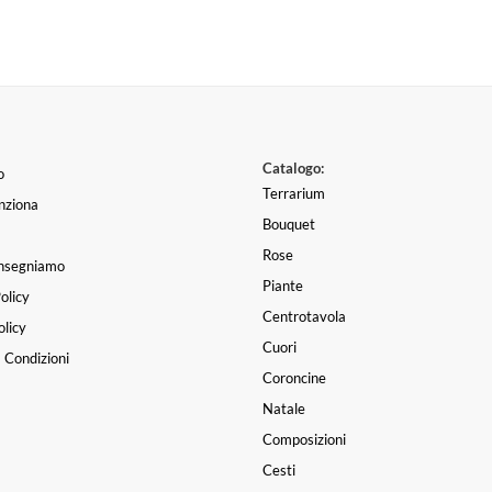
Catalogo:
o
Terrarium
nziona
Bouquet
Rose
nsegniamo
Piante
olicy
Centrotavola
licy
Cuori
 Condizioni
Coroncine
Natale
Composizioni
Cesti