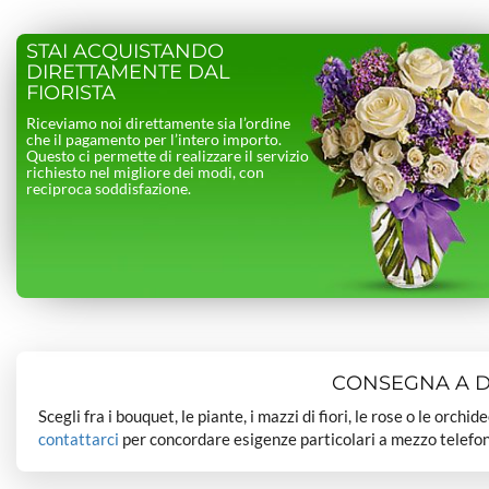
STAI ACQUISTANDO
DIRETTAMENTE DAL
FIORISTA
Riceviamo noi direttamente sia l’ordine
che il pagamento per l’intero importo.
Questo ci permette di realizzare il servizio
richiesto nel migliore dei modi, con
reciproca soddisfazione.
CONSEGNA A DO
Scegli fra i bouquet, le piante, i mazzi di fiori, le rose o le orchi
contattarci
per concordare esigenze particolari a mezzo telefon