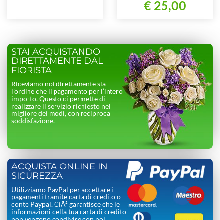
€ 25,00
STAI ACQUISTANDO
DIRETTAMENTE DAL
FIORISTA
Riceviamo noi direttamente sia
l’ordine che il pagamento per l’intero
importo. Questo ci permette di
realizzare il servizio richiesto nel
migliore dei modi, con reciproca
soddisfazione.
ACQUISTA ONLINE IN
SICUREZZA
Utilizziamo PayPal per accettare i
pagamenti tramite carta di credito o
conto Paypal. CiÃ² garantisce che le
informazioni della tua carta di credito
non vengono condivise con noi.