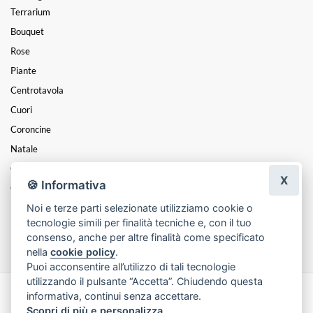
Terrarium
Bouquet
Rose
Piante
Centrotavola
Cuori
Coroncine
Natale
Composizioni
X
🍪 Informativa
Cesti
Noi e terze parti selezionate utilizziamo cookie o
Funebre
tecnologie simili per finalità tecniche e, con il tuo
Mazzi
consenso, anche per altre finalità come specificato
nella
cookie policy
.
Puoi acconsentire all’utilizzo di tali tecnologie
utilizzando il pulsante “Accetta”. Chiudendo questa
informativa, continui senza accettare.
Made with
by
Infoser.it
-
Realizzazione Siti ecommerce per Fioristi
- ©
Scopri di più e personalizza