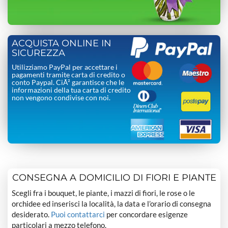
ACQUISTA ONLINE IN
SICUREZZA
Utilizziamo PayPal per accettare i
pagamenti tramite carta di credito o
conto Paypal. CiÃ² garantisce che le
informazioni della tua carta di credito
non vengono condivise con noi.
CONSEGNA A DOMICILIO DI FIORI E PIANTE
Scegli fra i bouquet, le piante, i mazzi di fiori, le rose o le
orchidee ed inserisci la località, la data e l’orario di consegna
desiderato.
Puoi contattarci
per concordare esigenze
particolari a mezzo telefono.