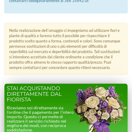
contattarci obbligatoriamente al 366 3564216
Nella realizzazione dell´omaggio ci impegniamo ad utilizzare fiori e
piante di qualità e faremo tutto il possibile per rispecchiare il
prodotto scelto quanto a forma, contenuti e colori. Sono comunque
permesse sostituzioni di uno o più elementi per difficoltà di
reperibilità sul mercato e deperibilità del prodotto. Tali sostituzioni
si intendono accettate dal cliente ordinante a condizione che il
prodotto offra almeno lo stesso rapporto qualità/prezzo. Puoi
sempre contattarci per concordare quanto ritieni necessario.
STAI ACQUISTANDO
DIRETTAMENTE DAL
FIORISTA
Riceviamo noi direttamente sia
l’ordine che il pagamento per l’intero
importo. Questo ci permette di
realizzare il servizio richiesto nel
migliore dei modi, con reciproca
soddisfazione.