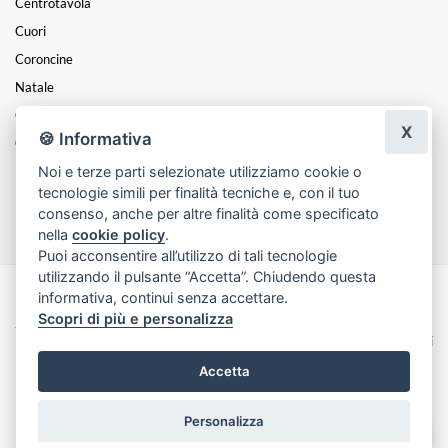
Centrotavola
Cuori
Coroncine
Natale
Composizioni
X
🍪 Informativa
Cesti
Noi e terze parti selezionate utilizziamo cookie o
Funebre
tecnologie simili per finalità tecniche e, con il tuo
Mazzi
consenso, anche per altre finalità come specificato
nella
cookie policy
.
Puoi acconsentire all’utilizzo di tali tecnologie
utilizzando il pulsante “Accetta”. Chiudendo questa
informativa, continui senza accettare.
Made with
by
Infoser.it
-
Realizzazione Siti ecommerce per Fioristi
- ©
Scopri di più e personalizza
2026
Privacy Policy
Cookie Policy
Termini e Condizioni
Accetta
Personalizza