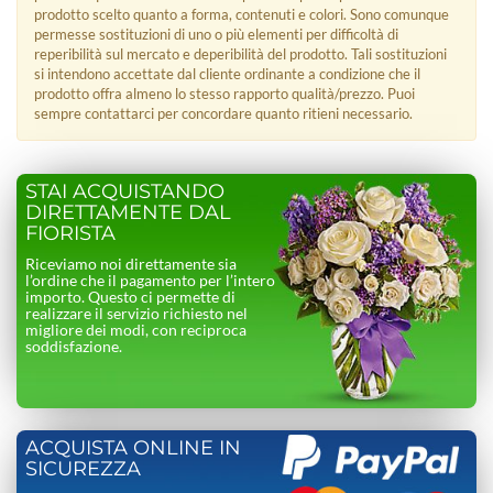
prodotto scelto quanto a forma, contenuti e colori. Sono comunque
permesse sostituzioni di uno o più elementi per difficoltà di
reperibilità sul mercato e deperibilità del prodotto. Tali sostituzioni
si intendono accettate dal cliente ordinante a condizione che il
prodotto offra almeno lo stesso rapporto qualità/prezzo. Puoi
sempre contattarci per concordare quanto ritieni necessario.
STAI ACQUISTANDO
DIRETTAMENTE DAL
FIORISTA
Riceviamo noi direttamente sia
l’ordine che il pagamento per l’intero
importo. Questo ci permette di
realizzare il servizio richiesto nel
migliore dei modi, con reciproca
soddisfazione.
ACQUISTA ONLINE IN
SICUREZZA